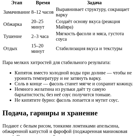
Этап
Время
Задача
Выравнивает структуру, сокращает
Замачивание
8–12 часов
варку
20–25
Создаёт основу вкуса (реакция
Обжарка
минут
Майяра)
Мягкость фасоли и мяса, густота
Тушение
2–3 часа
соуса
15–20
Отдых
Стабилизация вкуса и текстуры
минут
Пара мелких хитростей для стабильного результата:
Кипяток вместо холодной воды при доливе — чтобы не
уронить температуру и не затянуть варку.
Соль в конце — фасоль станет мягче и сохранит кожицу.
Немного желатина из рульки даёт ту самую
бархатистость; без неё соус получится тоньше.
Не кипятите бурно: фасоль лопается и мутит соус.
Подача, гарниры и хранение
Подают с белым рисом, тонкими ломтиками апельсина,
обжаренной капустой и фарофой (поджаренная маниоковая