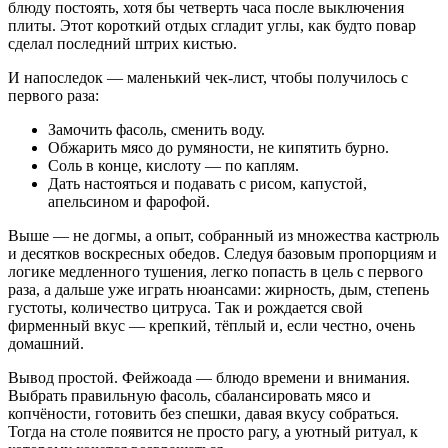
блюду постоять, хотя бы четверть часа после выключения
плиты. Этот короткий отдых сгладит углы, как будто повар
сделал последний штрих кистью.
И напоследок — маленький чек-лист, чтобы получилось с
первого раза:
Замочить фасоль, сменить воду.
Обжарить мясо до румяности, не кипятить бурно.
Соль в конце, кислоту — по каплям.
Дать настояться и подавать с рисом, капустой,
апельсином и фарофой.
Выше — не догмы, а опыт, собранный из множества кастрюль
и десятков воскресных обедов. Следуя базовым пропорциям и
логике медленного тушения, легко попасть в цель с первого
раза, а дальше уже играть нюансами: жирность, дым, степень
густоты, количество цитруса. Так и рождается свой
фирменный вкус — крепкий, тёплый и, если честно, очень
домашний.
Вывод простой. Фейжоада — блюдо времени и внимания.
Выбрать правильную фасоль, сбалансировать мясо и
копчёности, готовить без спешки, давая вкусу собраться.
Тогда на столе появится не просто рагу, а уютный ритуал, к