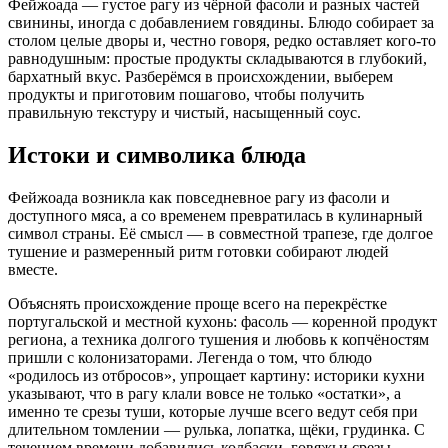
Фейжоада — густое рагу из чёрной фасоли и разных частей
свинины, иногда с добавлением говядины. Блюдо собирает за
столом целые дворы и, честно говоря, редко оставляет кого-то
равнодушным: простые продукты складываются в глубокий,
бархатный вкус. Разберёмся в происхождении, выберем
продукты и приготовим пошагово, чтобы получить
правильную текстуру и чистый, насыщенный соус.
Истоки и символика блюда
Фейжоада возникла как повседневное рагу из фасоли и
доступного мяса, а со временем превратилась в кулинарный
символ страны. Её смысл — в совместной трапезе, где долгое
тушение и размеренный ритм готовки собирают людей
вместе.
Объяснять происхождение проще всего на перекрёстке
португальской и местной кухонь: фасоль — коренной продукт
региона, а техника долгого тушения и любовь к копчёностям
пришли с колонизаторами. Легенда о том, что блюдо
«родилось из отбросов», упрощает картину: историки кухни
указывают, что в рагу клали вовсе не только «остатки», а
именно те срезы туши, которые лучше всего ведут себя при
длительном томлении — рулька, лопатка, щёки, грудинка. С
течением времени добавились колбаски, говяжьи срезы,