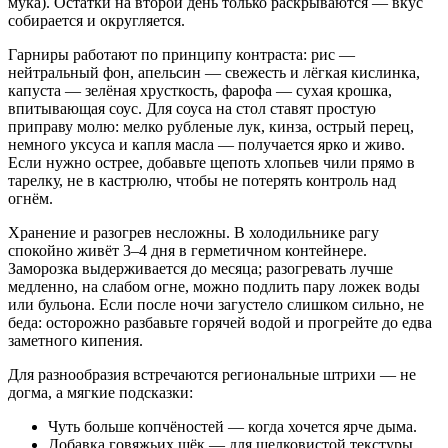
мука). Остатки на второй день только раскрываются — вкус
собирается и округляется.
Гарниры работают по принципу контраста: рис —
нейтральный фон, апельсин — свежесть и лёгкая кислинка,
капуста — зелёная хрусткость, фарофа — сухая крошка,
впитывающая соус. Для соуса на стол ставят простую
приправу молю: мелко рубленые лук, кинза, острый перец,
немного уксуса и капля масла — получается ярко и живо.
Если нужно острее, добавьте щепоть хлопьев чили прямо в
тарелку, не в кастрюлю, чтобы не потерять контроль над
огнём.
Хранение и разогрев несложны. В холодильнике рагу
спокойно живёт 3–4 дня в герметичном контейнере.
Заморозка выдерживается до месяца; разогревать лучше
медленно, на слабом огне, можно подлить пару ложек воды
или бульона. Если после ночи загустело слишком сильно, не
беда: осторожно разбавьте горячей водой и прогрейте до едва
заметного кипения.
Для разнообразия встречаются региональные штрихи — не
догма, а мягкие подсказки:
Чуть больше копчёностей — когда хочется ярче дыма.
Добавка говяжьих щёк — для шелковистой текстуры