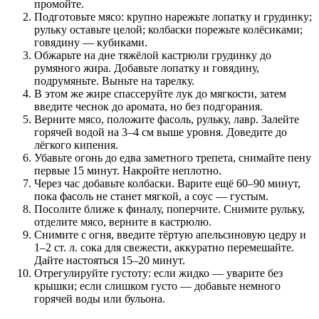
промойте.
Подготовьте мясо: крупно нарежьте лопатку и грудинку;
рульку оставьте целой; колбаски порежьте колёсиками;
говядину — кубиками.
Обжарьте на дне тяжёлой кастрюли грудинку до
румяного жира. Добавьте лопатку и говядину,
подрумяньте. Выньте на тарелку.
В этом же жире спассеруйте лук до мягкости, затем
введите чеснок до аромата, но без подгорания.
Верните мясо, положите фасоль, рульку, лавр. Залейте
горячей водой на 3–4 см выше уровня. Доведите до
лёгкого кипения.
Убавьте огонь до едва заметного трепета, снимайте пену
первые 15 минут. Накройте неплотно.
Через час добавьте колбаски. Варите ещё 60–90 минут,
пока фасоль не станет мягкой, а соус — густым.
Посолите ближе к финалу, поперчите. Снимите рульку,
отделите мясо, верните в кастрюлю.
Снимите с огня, введите тёртую апельсиновую цедру и
1–2 ст. л. сока для свежести, аккуратно перемешайте.
Дайте настояться 15–20 минут.
Отрегулируйте густоту: если жидко — уварите без
крышки; если слишком густо — добавьте немного
горячей воды или бульона.