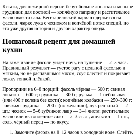
Кстати, для нежирной версии берут больше лопатки и меньше
грудинки; для постной — копчёную паприку и растительное
масло вместо сала. Вегетарианский вариант держится на
фасоли, жарке лука с чесноком и копчёной нотке специй, но
это уже другая история и другой характер блюда.
Пошаговый рецепт для домашней
кухни
На замачивание фасоли уйдёт ночь, на тушение — 2–3 часа.
Правильный результат — густое рагу с цельной фасолью и
мягким, но не распавшимся мясом; соус блестит и покрывает
ложку тонкой плёнкой.
Пропорции на 6–8 порций: фасоль чёрная — 500 г; свиная
лопатка — 600 г; грудинка — 300 г; рулька — 1 небольшая
(или 400 г колена без кости); копчёные колбаски — 250–300 г;
говяжья грудинка — 200 г (по желанию); лук репчатый — 2
шт.; чеснок — 5–6 зубчиков; лавр — 3–4 листа; растительное
масло или вытопленное сало — 2–3 ст. л.; апельсин — 1 шт.;
соль, чёрный перец — по вкусу.
Замочите фасоль на 8–12 часов в холодной воде. Слейте,