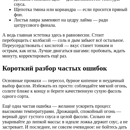
соуса.
Щепотка тмина или кориандра — если просится пряный
фон.
Листья лавра заменяют на цедру лайма — ради
цитрусового финала.
А ведь главная эстетика здесь в равновесии. Стоит
переборщить с колбасой — соль и дым забьют всё остальное.
Переусердствовать с кислотой — вкус станет тонким и
острым, как игла. Лучше двигаться шагами: пробовать, ждать
минуту, корректировать ещё раз.
Короткий разбор частых ошибок
Основные промахи — пересол, бурное кипение и неудачный
выбор фасоли. Избежать их просто: соблюдайте мягкий огонь,
солите ближе к концу и берите качественную сухую фасоль
одного сорта.
Ещё одна частая ошибка — желание ускорить процесс
высокими температурами. Дрожащий, спокойный огонь —
верный друг густого соуса и целой фасоли. Сильно не
уваривайте до липкой массы: в идеале ложка держит соус, а не
застревает. И последнее, не совсем очевидное: не бойтесь дать