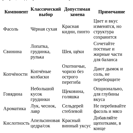
Классический
Допустимая
Компонент
Примечание
выбор
замена
Цвет и вкус
Красная
изменятся, но
Фасоль
Чёрная сухая
кидни, пинто
структура
сохранится
Сочетайте
Лопатка,
постные и
Свинина
грудинка,
Шея, щёки
жирные части
рулька
для баланса
Охотничьи,
Дают дымок и
Копчёные
чоризо без
Копчёности
соль, не
колбаски
острого
переборщите
перегиба
Небольшой
Опционально,
Щековина,
Говядина
кусок
для глубины
голяшка
грудинки
вкуса
Лук, чеснок,
Сельдерей
Не перебивайте
Ароматика
лавр
стеблевой
фасоль и мясо
Добавляйте
Апельсиновая
Красный
Кислотность
щепотками, в
цедра/сок
винный уксус
конце