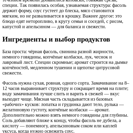
специи. Так появилась особая, узнаваемая структура: фасоль
держит форму, соус густеет до блеска, мясо становится
мягким, но не разваливается в крошку. Важнее другое: это
блюдо едят неторопливо, в кругу семьи и соседей, с рисом,
капустой и апельсином — для баланса и свежести.
Ингредиенты и выбор продуктов
База проста: чёрная фасоль, свинина разной жирности,
немного говядины, копчёные колбаски, лук, чеснок и
лавровый лист. Специи скромные; аромат строится на дымке
копчёностей, медленном тушении и щепотке цитрусовой
свежести.
Фасоль нужна сухая, ровная, одного сорта. Замачивание на 8–
12 часов выравнивает структуру и сокращает время на плите;
воду замачивания лучше слить и варить в свежей — вкус
выходит чище. Мясная часть складывается из базовых
«рабочих» кусков: лопатка и грудинка дают тело, рулька —
желатиновую густоту, копчёные колбаски — аромат.
Дополнительно можно взять немного говядины для глубины.
Соль добавляют ближе к концу, чтобы фасоль не дубела, а
кислоту — понемногу, апельсиновым соком или каплей
уксуса, когда нужно освежить соус.