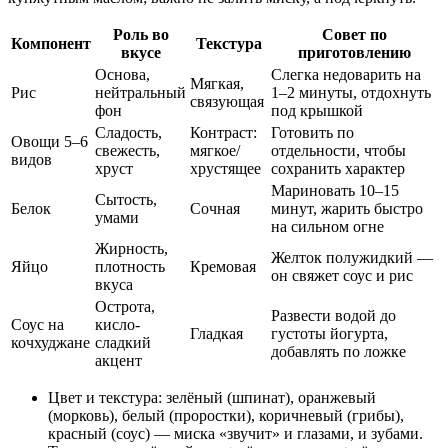
Роль во
Совет по
Компонент
Текстура
вкусе
приготовлению
Основа,
Слегка недоварить на
Мягкая,
Рис
нейтральный
1–2 минуты, отдохнуть
связующая
фон
под крышкой
Сладость,
Контраст:
Готовить по
Овощи 5–6
свежесть,
мягкое/
отдельности, чтобы
видов
хруст
хрустящее
сохранить характер
Мариновать 10–15
Сытость,
Белок
Сочная
минут, жарить быстро
умами
на сильном огне
Жирность,
Желток полужидкий —
Яйцо
плотность
Кремовая
он свяжет соус и рис
вкуса
Острота,
Развести водой до
Соус на
кисло-
Гладкая
густоты йогурта,
кочхуджане
сладкий
добавлять по ложке
акцент
Цвет и текстура: зелёный (шпинат), оранжевый
(морковь), белый (проростки), коричневый (грибы),
красный (соус) — миска «звучит» и глазами, и зубами.