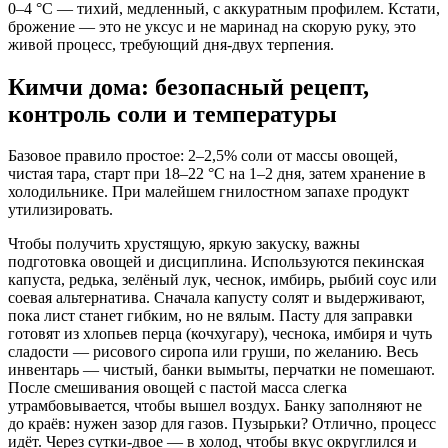
0–4 °C — тихий, медленный, с аккуратным профилем. Кстати,
брожение — это не уксус и не маринад на скорую руку, это
живой процесс, требующий дня-двух терпения.
Кимчи дома: безопасный рецепт,
контроль соли и температуры
Базовое правило простое: 2–2,5% соли от массы овощей,
чистая тара, старт при 18–22 °C на 1–2 дня, затем хранение в
холодильнике. При малейшем гнилостном запахе продукт
утилизировать.
Чтобы получить хрустящую, яркую закуску, важны
подготовка овощей и дисциплина. Используются пекинская
капуста, редька, зелёный лук, чеснок, имбирь, рыбий соус или
соевая альтернатива. Сначала капусту солят и выдерживают,
пока лист станет гибким, но не вялым. Пасту для заправки
готовят из хлопьев перца (кочхугару), чеснока, имбиря и чуть
сладости — рисового сиропа или груши, по желанию. Весь
инвентарь — чистый, банки вымыты, перчатки не помешают.
После смешивания овощей с пастой масса слегка
утрамбовывается, чтобы вышел воздух. Банку заполняют не
до краёв: нужен зазор для газов. Пузырьки? Отлично, процесс
идёт. Через сутки-двое — в холод, чтобы вкус округлился и