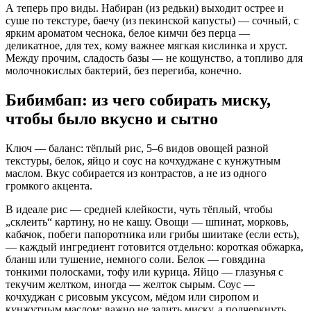
А теперь про виды. Набиран (из редьки) выходит острее и
суше по текстуре, баечу (из пекинской капусты) — сочный, с
ярким ароматом чеснока, белое кимчи без перца —
деликатное, для тех, кому важнее мягкая кислинка и хруст.
Между прочим, сладость базы — не кощунство, а топливо для
молочнокислых бактерий, без перегиба, конечно.
Бибимбап: из чего собирать миску,
чтобы было вкусно и сытно
Ключ — баланс: тёплый рис, 5–6 видов овощей разной
текстуры, белок, яйцо и соус на кочхуджане с кунжутным
маслом. Вкус собирается из контрастов, а не из одного
громкого акцента.
В идеале рис — средней клейкости, чуть тёплый, чтобы
„склеить“ картину, но не кашу. Овощи — шпинат, морковь,
кабачок, побеги папоротника или грибы шиитаке (если есть),
— каждый ингредиент готовится отдельно: короткая обжарка,
бланш или тушение, немного соли. Белок — говядина
тонкими полосками, тофу или курица. Яйцо — глазунья с
текучим желтком, иногда — желток сырым. Соус —
кочхуджан с рисовым уксусом, мёдом или сиропом и
кунжутным маслом; важно не залить миску, а подчеркнуть.