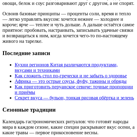
овощи, белок и соус разговаривают друг с другом, а не спорят.
Освоив базовые принципы — проценты соли, время и тепло
— легко управлять вкусом: хочется нежнее — холоднее и
короче; ярче — теплее и чуть дольше. А дальше остаётся самое
приятное: пробовать, настраивать, записывать удачные связки
и возвращаться к ним, когда хочется чего-то по-настоящему
живого на тарелке.
Последние записи
Кухни регионов Китая различаются продуктами,
вкусами и техниками
Как сложить стол по‑гречески и не забыть о здоровье
Африка — это острые соусы, фуфу, тажины и обряды
Как приготовить перуанское севиче: точные пропорции
и приёмы
Секрет вкуса — бульон, тонкая рисовая обёртка и зелень
Сезонные традиции
Календарь гастрономических ритуалов: что готовят народы
мира в каждом сезоне, какие специи раскрывают вкус осени, а
какие травы — первое прикосновение весны.