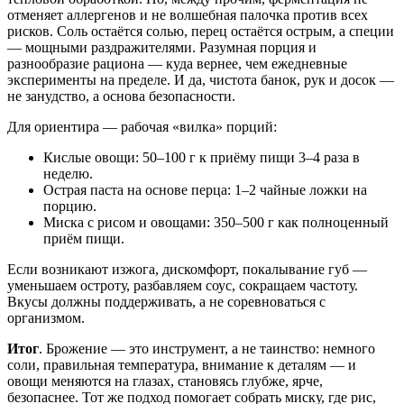
отменяет аллергенов и не волшебная палочка против всех
рисков. Соль остаётся солью, перец остаётся острым, а специи
— мощными раздражителями. Разумная порция и
разнообразие рациона — куда вернее, чем ежедневные
эксперименты на пределе. И да, чистота банок, рук и досок —
не занудство, а основа безопасности.
Для ориентира — рабочая «вилка» порций:
Кислые овощи: 50–100 г к приёму пищи 3–4 раза в
неделю.
Острая паста на основе перца: 1–2 чайные ложки на
порцию.
Миска с рисом и овощами: 350–500 г как полноценный
приём пищи.
Если возникают изжога, дискомфорт, покалывание губ —
уменьшаем остроту, разбавляем соус, сокращаем частоту.
Вкусы должны поддерживать, а не соревноваться с
организмом.
Итог
. Брожение — это инструмент, а не таинство: немного
соли, правильная температура, внимание к деталям — и
овощи меняются на глазах, становясь глубже, ярче,
безопаснее. Тот же подход помогает собрать миску, где рис,