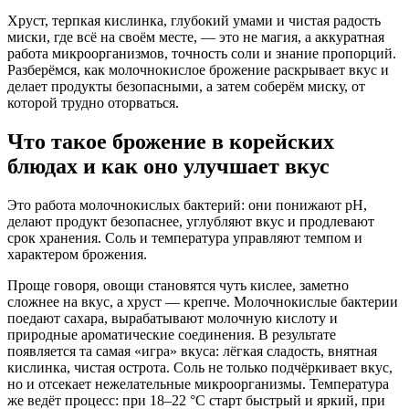
Хруст, терпкая кислинка, глубокий умами и чистая радость
миски, где всё на своём месте, — это не магия, а аккуратная
работа микроорганизмов, точность соли и знание пропорций.
Разберёмся, как молочнокислое брожение раскрывает вкус и
делает продукты безопасными, а затем соберём миску, от
которой трудно оторваться.
Что такое брожение в корейских
блюдах и как оно улучшает вкус
Это работа молочнокислых бактерий: они понижают pH,
делают продукт безопаснее, углубляют вкус и продлевают
срок хранения. Соль и температура управляют темпом и
характером брожения.
Проще говоря, овощи становятся чуть кислее, заметно
сложнее на вкус, а хруст — крепче. Молочнокислые бактерии
поедают сахара, вырабатывают молочную кислоту и
природные ароматические соединения. В результате
появляется та самая «игра» вкуса: лёгкая сладость, внятная
кислинка, чистая острота. Соль не только подчёркивает вкус,
но и отсекает нежелательные микроорганизмы. Температура
же ведёт процесс: при 18–22 °C старт быстрый и яркий, при