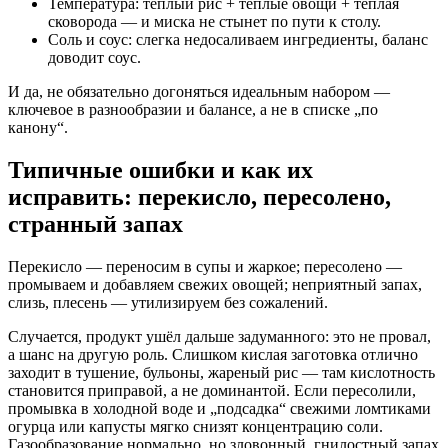
Температура: тёплый рис + тёплые овощи + тёплая
сковорода — и миска не стынет по пути к столу.
Соль и соус: слегка недосаливаем ингредиенты, баланс
доводит соус.
И да, не обязательно догоняться идеальным набором —
ключевое в разнообразии и балансе, а не в списке „по
канону“.
Типичные ошибки и как их
исправить: перекисло, пересолено,
странный запах
Перекисло — переносим в супы и жаркое; пересолено —
промываем и добавляем свежих овощей; неприятный запах,
слизь, плесень — утилизируем без сожалений.
Случается, продукт ушёл дальше задуманного: это не провал,
а шанс на другую роль. Слишком кислая заготовка отлично
заходит в тушение, бульоны, жареный рис — там кислотность
становится приправой, а не доминантой. Если пересолили,
промывка в холодной воде и „подсадка“ свежими ломтиками
огурца или капусты мягко снизят концентрацию соли.
Газообразование нормально, но зловонный, гнилостный запах