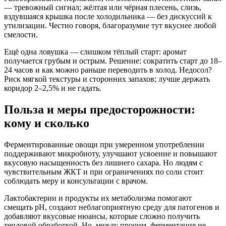
— тревожный сигнал; жёлтая или чёрная плесень, слизь,
вздувшаяся крышка после холодильника — без дискуссий к
утилизации. Честно говоря, благоразумие тут вкуснее любой
смелости.
Ещё одна ловушка — слишком тёплый старт: аромат
получается грубым и острым. Решение: сократить старт до 18–
24 часов и как можно раньше переводить в холод. Недосол?
Риск мягкой текстуры и сторонних запахов; лучше держать
коридор 2–2,5% и не гадать.
Польза и меры предосторожности:
кому и сколько
Ферментированные овощи при умеренном употреблении
поддерживают микробиоту, улучшают усвоение и повышают
вкусовую насыщенность без лишнего сахара. Но людям с
чувствительным ЖКТ и при ограничениях по соли стоит
соблюдать меру и консультации с врачом.
Лактобактерии и продукты их метаболизма помогают
смещать pH, создают неблагоприятную среду для патогенов и
добавляют вкусовые нюансы, которые сложно получить
тепловой обработкой. Но, между прочим, ферментация не