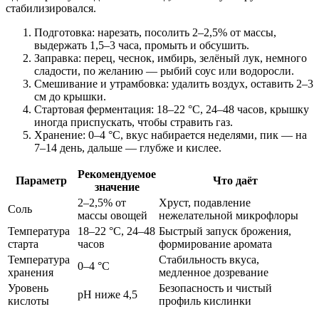
стабилизировался.
Подготовка: нарезать, посолить 2–2,5% от массы,
выдержать 1,5–3 часа, промыть и обсушить.
Заправка: перец, чеснок, имбирь, зелёный лук, немного
сладости, по желанию — рыбий соус или водоросли.
Смешивание и утрамбовка: удалить воздух, оставить 2–3
см до крышки.
Стартовая ферментация: 18–22 °C, 24–48 часов, крышку
иногда приспускать, чтобы стравить газ.
Хранение: 0–4 °C, вкус набирается неделями, пик — на
7–14 день, дальше — глубже и кислее.
Рекомендуемое
Параметр
Что даёт
значение
2–2,5% от
Хруст, подавление
Соль
массы овощей
нежелательной микрофлоры
Температура
18–22 °C, 24–48
Быстрый запуск брожения,
старта
часов
формирование аромата
Температура
Стабильность вкуса,
0–4 °C
хранения
медленное дозревание
Уровень
Безопасность и чистый
pH ниже 4,5
кислоты
профиль кислинки